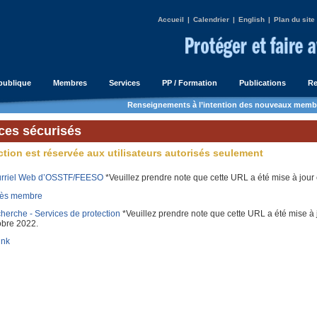
Accueil
|
Calendrier
|
English
|
Plan du site
publique
Membres
Services
PP / Formation
Publications
Re
Renseignements à l’intention des nouveaux memb
ces sécurisés
ction est réservée aux utilisateurs autorisés seulement
rriel Web d’OSSTF/FEESO
*Veuillez prendre note que cette URL a été mise à jour e
ès membre
herche - Services de protection
*Veuillez prendre note que cette URL a été mise à 
obre 2022.
ink