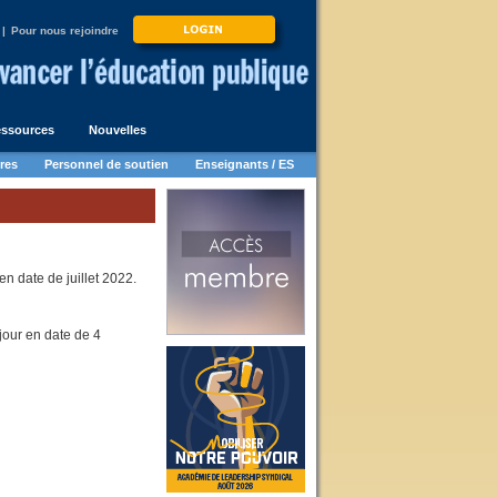
|
Pour nous rejoindre
ssources
Nouvelles
res
Personnel de soutien
Enseignants / ES
n date de juillet 2022.
jour en date de 4