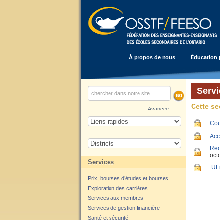
À propos de nous
Éducation 
Servi
Cette se
Avancée
Cou
Acc
Rec
oct
Services
UL
Prix, bourses d’études et bourses
Exploration des carrières
Services aux membres
Services de gestion financière
Santé et sécurité