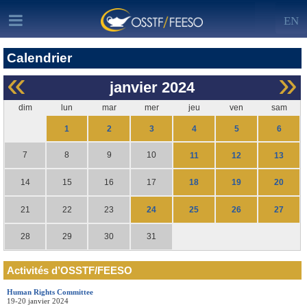
EN
Calendrier
«
»
janvier
2024
dim
lun
mar
mer
jeu
ven
sam
1
2
3
4
5
6
7
8
9
10
11
12
13
18
19
20
14
15
16
17
24
25
26
27
21
22
23
28
29
30
31
Activités d’OSSTF/FEESO
Human Rights Committee
19-20 janvier 2024