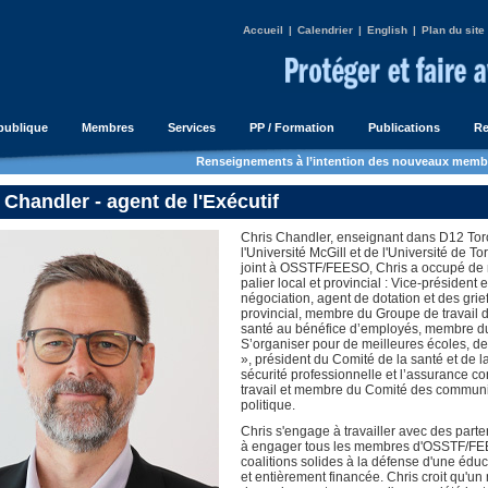
Accueil
|
Calendrier
|
English
|
Plan du site
publique
Membres
Services
PP / Formation
Publications
Re
Renseignements à l’intention des nouveaux memb
 Chandler - agent de l'Exécutif
Chris Chandler, enseignant dans D12 Toro
l'Université McGill et de l'Université de Tor
joint à OSSTF/FEESO, Chris a occupé de
palier local et provincial : Vice-président e
négociation, agent de dotation et des gri
provincial, membre du Groupe de travail d
santé au bénéfice d’employés, membre du
S’organiser pour de meilleures écoles, d
», président du Comité de la santé et de la
sécurité professionnelle et l’assurance co
travail et membre du Comité des communic
politique.
Chris s'engage à travailler avec des part
à engager tous les membres d'OSSTF/FEE
coalitions solides à la défense d'une éduc
et entièrement financée. Chris croit qu'u