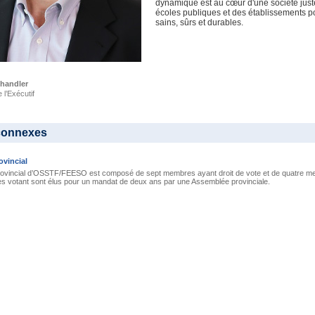
dynamique est au cœur d'une société juste
écoles publiques et des établissements po
sains, sûrs et durables.
handler
 l’Exécutif
connexes
ovincial
provincial d’OSSTF/FEESO est composé de sept membres ayant droit de vote et de quatre me
 votant sont élus pour un mandat de deux ans par une Assemblée provinciale.