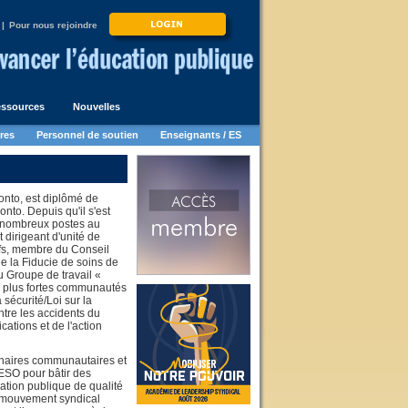
|
Pour nous rejoindre
ssources
Nouvelles
res
Personnel de soutien
Enseignants / ES
nto, est diplômé de
onto. Depuis qu'il s'est
 nombreux postes au
t dirigeant d'unité de
efs, membre du Conseil
e la Fiducie de soins de
 Groupe de travail «
e plus fortes communautés
 sécurité/Loi sur la
ntre les accidents du
ations et de l'action
enaires communautaires et
SO pour bâtir des
ation publique de qualité
n mouvement syndical