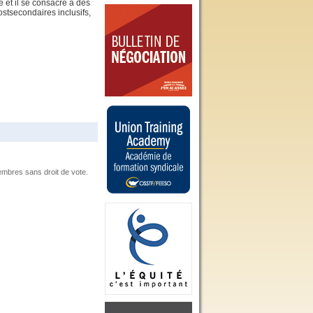
 et il se consacre à des
stsecondaires inclusifs,
mbres sans droit de vote.