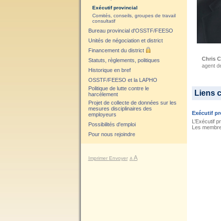
Exécutif provincial
Comités, conseils, groupes de travail
consultatif
Bureau provincial d'OSSTF/FEESO
Unités de négociation et district
Financement du district
Chris C
Statuts, règlements, politiques
agent de
Historique en bref
OSSTF/FEESO et la LAPHO
Politique de lutte contre le
Liens 
harcèlement
Projet de collecte de données sur les
mesures disciplinaires des
Exécutif pr
employeurs
L’Exécutif 
Possibilités d'emploi
Les membres
Pour nous rejoindre
A
Imprimer
Envoyer
A