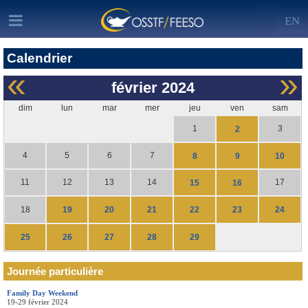
EN
Calendrier
«
»
février
2024
dim
lun
mar
mer
jeu
ven
sam
1
3
2
4
5
6
7
8
9
10
11
12
13
14
17
15
16
19
20
21
22
23
24
18
25
26
27
28
29
Journée particulière
Family Day Weekend
19-29 février 2024