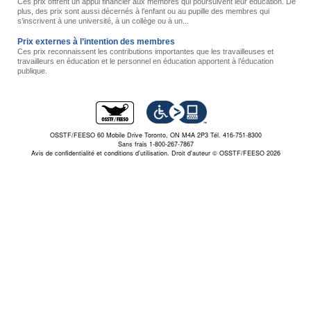
Ces prix offrent un appui financier aux membres qui poursuivent leur éducation. De
plus, des prix sont aussi décernés à l’enfant ou au pupille des membres qui
s’inscrivent à une université, à un collège ou à un...
Prix externes à l’intention des membres
Ces prix reconnaissent les contributions importantes que les travailleuses et
travailleurs en éducation et le personnel en éducation apportent à l’éducation
publique.
OSSTF/FEESO 60 Mobile Drive Toronto, ON M4A 2P3 Tél. 416-751-8300
Sans frais 1-800-267-7867
Avis de confidentialité et conditions d’utilisation.
Droit d'auteur © OSSTF/FEESO 2026