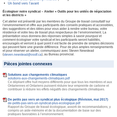
Un bond vers l’avant
Écologiser notre syndicat – Atelier « Outils pour les unités de négociation
et les districts »
Cet atelier est présenté par les membres du Groupe de travail consultatif sur
l’environnement et offre aux participants des conseils pratiques et accessibles,
des suggestions et des idées pour vous aider à rendre votre bureau, votre
résidence et votre lieu de travail plus respectueux de l’environnement. La
présentation vous donnera des réponses simples à savoir
pourquoi
et
comment
écologiser votre syndicat et les participants seront habilités,
encouragés et verront à quel point il est facile de prendre de simples décisions
qui peuvent faire une grande différence. Pour de plus amples renseignements
et pour réserver un atelier, communiquez avec Steven Newstead
(
), au Bureau provincial.
steven.newstead@osstf.ca
Pièces jointes connexes
Solutions aux changements climatiques
solutions-aux-changements-climatiques.pdf
Ce dépliant offre huit moyens différents pour que tous les membres et aux
Ontariennes et Ontariens puissent réduire leur empreinte de carbone et
contribuer à réduire les effets négatifs des changements climatiques.
De petits pas vers un syndicat plus écologique (Révision, mai 2017)
de-petits-pas-vers-un-syndicat-plus-ecologique.pdf
Rapport du Groupe de travail écologique, assorti de recommandations, y
compris un aide-mémoire et de la documentation de base sur des
pratiques favorables à l’environnement.