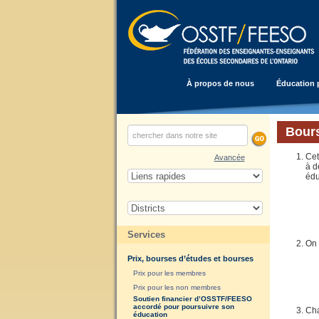
À propos de nous
Éducation 
Bours
Cet
Avancée
à d
édu
Services
On 
Prix, bourses d’études et bourses
Prix pour les membres
Prix pour les non membres
Soutien financier d’OSSTF/FEESO
accordé pour poursuivre son
Cha
éducation