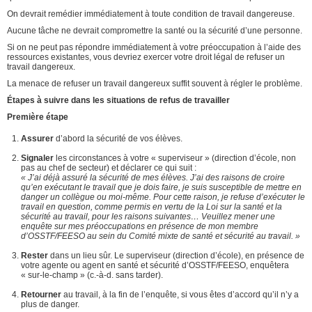
On devrait remédier immédiatement à toute condition de travail dangereuse.
Aucune tâche ne devrait compromettre la santé ou la sécurité d’une personne.
Si on ne peut pas répondre immédiatement à votre préoccupation à l’aide des
ressources existantes, vous devriez exercer votre droit légal de refuser un
travail dangereux.
La menace de refuser un travail dangereux suffit souvent à régler le problème.
Étapes à suivre dans les situations de refus de travailler
Première étape
Assurer
d’abord la sécurité de vos élèves.
Signaler
les circonstances à votre « superviseur » (direction d’école, non
pas au chef de secteur) et déclarer ce qui suit :
« J’ai déjà assuré la sécurité de mes élèves.
J’ai des raisons de croire
qu’en exécutant le travail que je dois faire, je suis susceptible de mettre en
danger un collègue ou moi-même. Pour cette raison, je refuse d’exécuter le
travail en question, comme permis en vertu de la Loi sur la santé et la
sécurité au travail, pour les raisons suivantes… Veuillez mener une
enquête sur mes préoccupations en présence de mon membre
d’OSSTF/FEESO au sein du Comité mixte de santé et sécurité au travail. »
Rester
dans un lieu sûr. Le superviseur (direction d’école), en présence de
votre agente ou agent en santé et sécurité d’OSSTF/FEESO, enquêtera
« sur-le-champ » (c.-à-d. sans tarder).
Retourner
au travail, à la fin de l’enquête, si vous êtes d’accord qu’il n’y a
plus de danger.