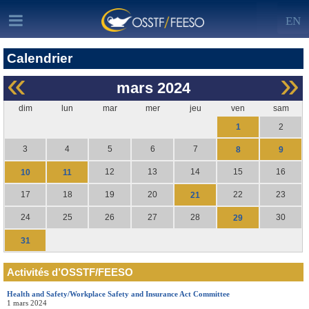
EN
Calendrier
«
»
mars
2024
dim
lun
mar
mer
jeu
ven
sam
1
2
3
4
5
6
7
8
9
12
13
14
15
16
10
11
17
18
19
20
22
23
21
24
25
26
27
28
30
29
31
Activités d’OSSTF/FEESO
Health and Safety/Workplace Safety and Insurance Act Committee
1 mars 2024