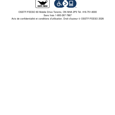
OSSTF/FEESO 60 Mobile Drive Toronto, ON M4A 2P3 Tél. 416-751-8300
Sans frais 1-800-267-7867
Avis de confidentialité et conditions d’utilisation.
Droit d'auteur © OSSTF/FEESO 2026