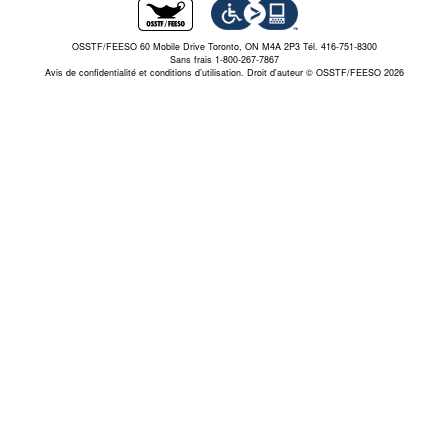
OSSTF/FEESO 60 Mobile Drive Toronto, ON M4A 2P3 Tél. 416-751-8300
Sans frais 1-800-267-7867
Avis de confidentialité et conditions d’utilisation.
Droit d'auteur © OSSTF/FEESO 2026